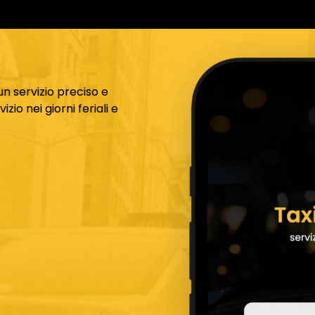
n servizio preciso e
zio nei giorni feriali e